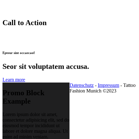
Call to Action
Epteur sint occaecaof
Seor sit voluptatem accusa.
Learn more
Datenschutz
-
Impressum
- Tattoo
Fashion Munich ©2023
Promo Block
Example
Lorem ipsum dolor sit amet,
consectetur adipisicing elit, sed do
eiusmod tempor incididunt ut
labore et dolore magna aliqua. Ut
enim ad minim veniam.