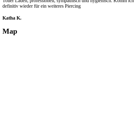
Toller Laden, professionell, sympathisch und hygienisch. Komm ich
definitiv wieder für ein weiteres Piercing
Katha K.
Map